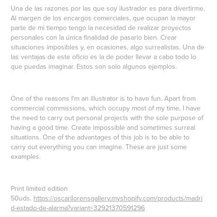
Una de las razones por las que soy ilustrador es para divertirme.
Al margen de los encargos comerciales, que ocupan la mayor
parte de mi tiempo tengo la necesidad de realizar proyectos
personales con la única finalidad de pasarlo bien. Crear
situaciones imposibles y, en ocasiones, algo surrealistas. Una de
las ventajas de este oficio es la de poder llevar a cabo todo lo
que puedas imaginar. Estos son solo algunos ejemplos.
One of the reasons I'm an illustrator is to have fun. Apart from
commercial commissions, which occupy most of my time, I have
the need to carry out personal projects with the sole purpose of
having a good time. Create impossible and sometimes surreal
situations. One of the advantages of this job is to be able to
carry out everything you can imagine. These are just some
examples.
Print limited edition
50uds.
https://oscarllorensgallery.myshopify.com/products/madri
d-estado-de-alarma?variant=32921370591296