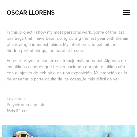
OSCAR LLORENS
In this project I show my most personal work. Some of the last
paintings that I have been doing during the last year with the aim
of showing it in an exhibition. My intention is to exhibit the
hidden part of things, the hardest to see.
En este proyecto muestro mi trabajo más personal. Algunos de
los últimos cuadros que he ido haciendo durante el último año
con el ojetivo de exhibirlo en una exposición. Mi intención es la
de enseñar la parte oculta de las cosas, la más dificil de ver
Leviathan
Polychromo and ink
164x114 cm