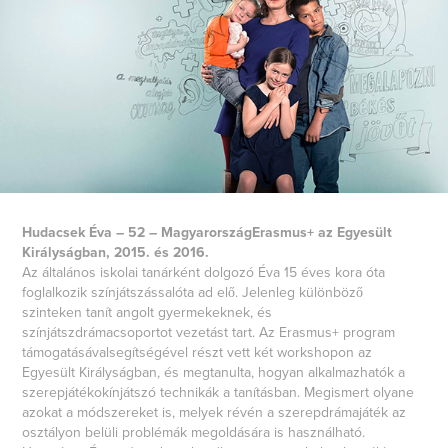
Hudacsek Éva – 52 – Magyarország
Erasmus+ az Egyesült
Királyságban, 2015. és 2016.
Az általános iskolai tanárként dolgozó Éva 15 éves kora óta
foglalkozik színjátszássalóta ad elő. Jelenleg különböző
szinteken tanít angolt gyermekeknek, és
színjátszdrámacsoportot vezetást tart. Az Erasmus+ program
támogatásávalsegítségével részt vett két workshopon az
Egyesült Királyságban, és megtanulta, hogyan alkalmazhatók a
szerepjátékokínjátszó technikák a tanításban. Megismert olyane
azokat a módszereket is, melyek révén a szerepdrámajáték az
osztályon belüli problémák megoldására is használható.