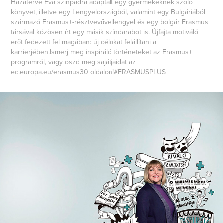
Hazatérve Éva színpadra adaptált egy gyermekeknek szóló
könyvet, illetve egy Lengyelországból, valamint egy Bulgáriából
származó Erasmus+-résztvevővellengyel és egy bolgár Erasmus+
társával közösen írt egy másik színdarabot is. Újfajta motiváló
erőt fedezett fel magában: új célokat felállítani a
karrierjében.Ismerj meg inspiráló történeteket az Erasmus+
programról, vagy oszd meg sajátjaidat az
ec.europa.eu/erasmus30 oldalon!#ERASMUSPLUS