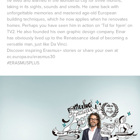
he lived and learned in the wonderful city for three months,
taking in its sights, sounds and smells. He came back with
unforgettable memories and mastered age-old European
building techniques, which he now applies when he renovates
homes. Perhaps you have seen him in action on ‘Tid for hjem’ on
TV2. He also founded his own graphic design company. Einar
has obviously lived up to the Renaissance ideal of becoming a
versatile man, just like Da Vinci.
Discover inspiring Erasmus+ stories or share your own at
ec.europa.eu/erasmus30
#ERASMUSPLUS