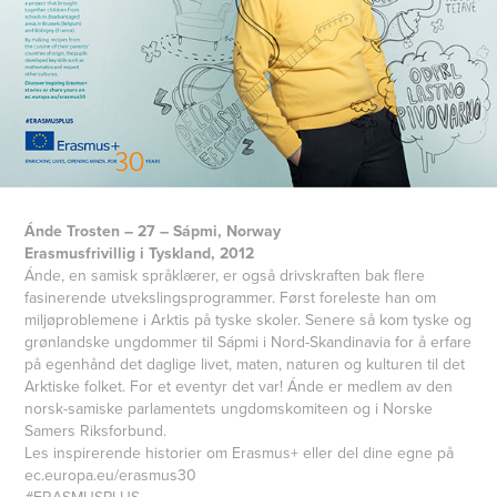
Ánde Trosten – 27 – Sápmi, Norway
Erasmusfrivillig i Tyskland, 2012
Ánde, en samisk språklærer, er også drivskraften bak flere
fasinerende utvekslingsprogrammer. Først foreleste han om
miljøproblemene i Arktis på tyske skoler. Senere så kom tyske og
grønlandske ungdommer til Sápmi i Nord-Skandinavia for å erfare
på egenhånd det daglige livet, maten, naturen og kulturen til det
Arktiske folket. For et eventyr det var! Ánde er medlem av den
norsk-samiske parlamentets ungdomskomiteen og i Norske
Samers Riksforbund.
Les inspirerende historier om Erasmus+ eller del dine egne på
ec.europa.eu/erasmus30
#ERASMUSPLUS