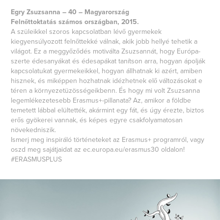
Egry Zsuzsanna – 40 – Magyarország
Felnőttoktatás számos országban, 2015.
A szüleikkel szoros kapcsolatban lévő gyermekek
kiegyensúlyozott felnőttekké válnak, akik jobb hellyé tehetik a
világot. Ez a meggyőződés motiválta Zsuzsannát, hogy Európa-
szerte édesanyákat és édesapákat tanítson arra, hogyan ápolják
kapcsolatukat gyermekeikkel, hogyan állhatnak ki azért, amiben
hisznek, és miképpen hozhatnak idézhetnek elő változásokat e
téren a környezetüzösségeikbenn. És hogy mi volt Zsuzsanna
legemlékezetesebb Erasmus+-pillanata? Az, amikor a földbe
temetett lábbal elültették, akármint egy fát, és úgy érezte, biztos
erős gyökerei vannak, és képes egyre csakfolyamatosan
növekedniszik.
Ismerj meg inspiráló történeteket az Erasmus+ programról, vagy
oszd meg sajátjaidat az ec.europa.eu/erasmus30 oldalon!
#ERASMUSPLUS