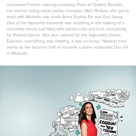
renowned French catering company, Potel et Chabot. Besides
her mentor being world pastry champion Marc Rivière, she got to
work with Michelin star chefs Anne Sophie Pic and Guy Savoy.
One of her favourite moments was assisting in the making of a
chocolate tennis ball filled with panna cotta and fruit, exclusively
for Roland-Garros. She also catered for the legendary Orient
Express: ‘everything was shaking, it was so funny’. Nazaret now
works as the dessert chef of nouvelle cuisine restaurant Don Gil
in Albacete.