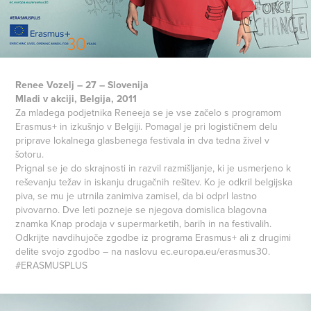
Renee Vozelj – 27 – Slovenija
Mladi v akciji, Belgija, 2011
Za mladega podjetnika Reneeja se je vse začelo s programom
Erasmus+ in izkušnjo v Belgiji. Pomagal je pri logističnem delu
priprave lokalnega glasbenega festivala in dva tedna živel v
šotoru.
Prignal se je do skrajnosti in razvil razmišljanje, ki je usmerjeno k
reševanju težav in iskanju drugačnih rešitev. Ko je odkril belgijska
piva, se mu je utrnila zanimiva zamisel, da bi odprl lastno
pivovarno. Dve leti pozneje se njegova domislica blagovna
znamka Knap prodaja v supermarketih, barih in na festivalih.
Odkrijte navdihujoče zgodbe iz programa Erasmus+ ali z drugimi
delite svojo zgodbo – na naslovu ec.europa.eu/erasmus30.
#ERASMUSPLUS