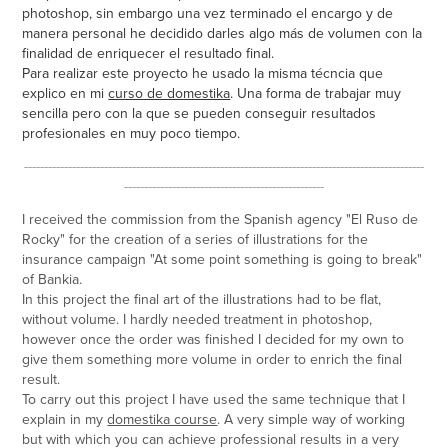
photoshop, sin embargo una vez terminado el encargo y de
manera personal he decidido darles algo más de volumen con la
finalidad de enriquecer el resultado final.
Para realizar este proyecto he usado la misma técncia que
explico en mi
curso de domestika
. Una forma de trabajar muy
sencilla pero con la que se pueden conseguir resultados
profesionales en muy poco tiempo.
----------------------------------------------------------------------------------------------------
--------------------------------------------------
I received the commission from the Spanish agency "El Ruso de
Rocky" for the creation of a series of illustrations for the
insurance campaign "At some point something is going to break"
of Bankia.
In this project the final art of the illustrations had to be flat,
without volume. I hardly needed treatment in photoshop,
however once the order was finished I decided for my own to
give them something more volume in order to enrich the final
result.
To carry out this project I have used the same technique that I
explain in my
domestika course
. A very simple way of working
but with which you can achieve professional results in a very