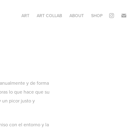
ART
ART COLLAB
ABOUT
SHOP
 manualmente y de forma
oras lo que hace que su
 un picor justo y
iso con el entorno y la