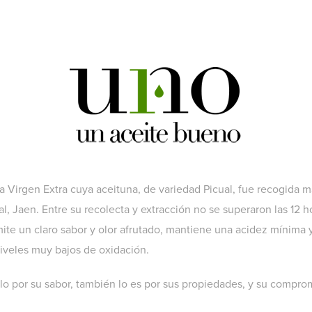
a Virgen Extra cuya aceituna, de variedad Picual, fue recogida
, Jaen. Entre su recolecta y extracción no se superaron las 12 h
mite un claro sabor y olor afrutado, mantiene una acidez mínima y
iveles muy bajos de oxidación.
o por su sabor, también lo es por sus propiedades, y su comprom